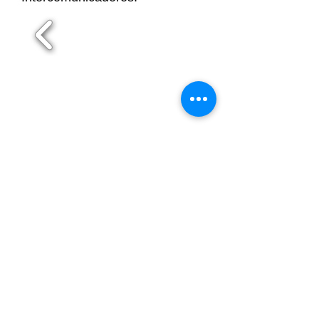
Maia
Matosinhos
Paredes
Póvoa de Varzim