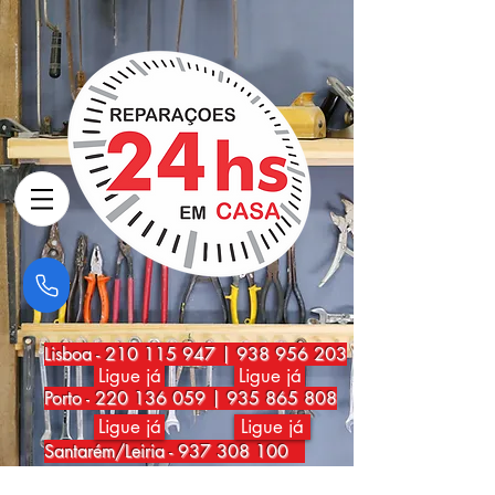
Lisboa
-
210 115 947
|
938 956 203
Ligue já
Ligue já
Porto
-
220 136 059
|
935 865 808
Ligue já
Ligue já
Santarém/Leiria -
937 308 100