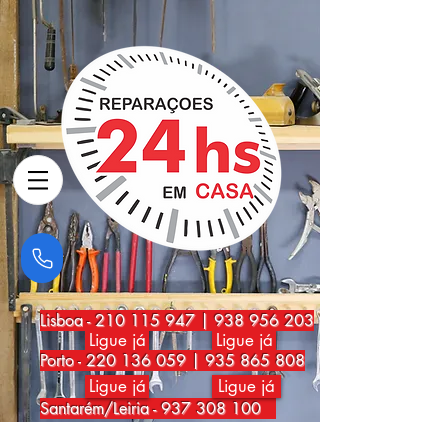
Lisboa
-
210 115 947
|
938 956 203
Ligue já
Ligue já
Porto
-
220 136 059
|
935 865 808
Ligue já
Ligue já
Santarém/Leiria -
937 308 100