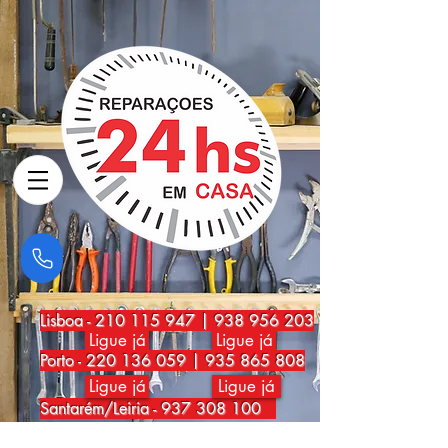
Lisboa
-
210 115 947
|
938 956 203
Ligue já
Ligue já
Porto
-
220 136 059
|
935 865 808
Ligue já
Ligue já
Santarém/Leiria -
937 308 100