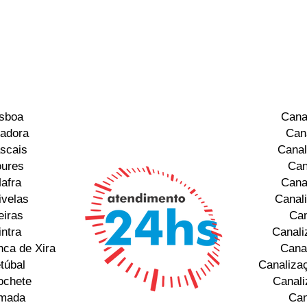
isboa
Cana
adora
Can
scais
Canal
oures
Can
afra
Cana
ivelas
Canal
eiras
Can
ntra
Canali
nca de Xira
Cana
túbal
Canaliza
ochete
Canali
lmada
Can