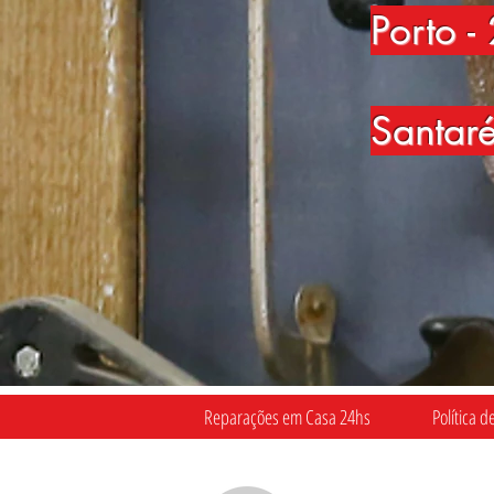
Porto
-
Santar
Reparações em Casa 24hs
Política d