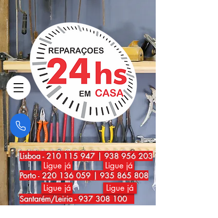
Lisboa
-
210 115 947
|
938 956 203
Ligue já
Ligue já
Porto
-
220 136 059
|
935 865 808
Ligue já
Ligue já
Santarém/Leiria -
937 308 100