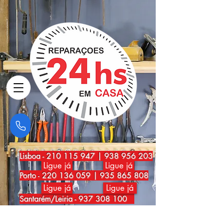
Lisboa
-
210 115 947
|
938 956 203
Ligue já
Ligue já
Porto
-
220 136 059
|
935 865 808
Ligue já
Ligue já
Santarém/Leiria -
937 308 100