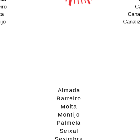
iro
Ca
ta
Cana
ijo
Canali
Almada
Barreiro
Moita
Montijo
Palmela
Seixal
Sesimbra