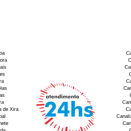
oa
Ca
ora
C
ais
Ca
res
ra
Ca
las
Can
as
ra
Can
 de Xira
Ca
bal
Canali
hete
Can
ada