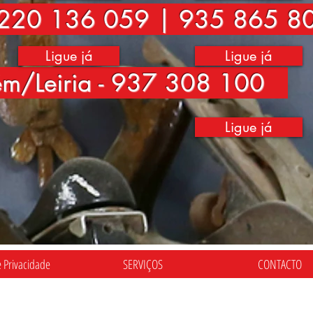
220 136 059 | 935 865 8
Ligue já
Ligue já
ém/Leiria - 937 308 100
Ligue já
e Privacidade
SERVIÇOS
CONTACTO