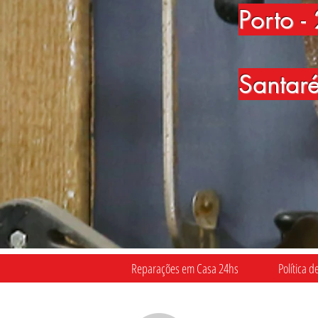
Porto
-
Santar
Reparações em Casa 24hs
Política d