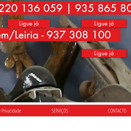
220 136 059 | 935 865 8
Ligue já
Ligue já
ém/Leiria - 937 308 100
Ligue já
e Privacidade
SERVIÇOS
CONTACTO