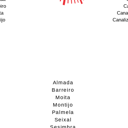
iro
Ca
ta
Cana
ijo
Canali
Almada
Barreiro
Moita
Montijo
Palmela
Seixal
Sesimbra