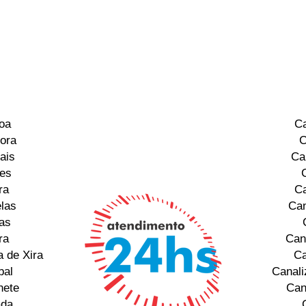
oa
Ca
ora
C
ais
Ca
res
ra
Ca
las
Can
as
ra
Can
 de Xira
Ca
bal
Canali
hete
Can
ada