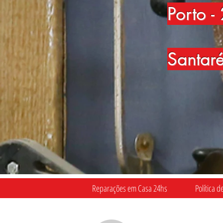
Porto
-
Santar
Reparações em Casa 24hs
Política d