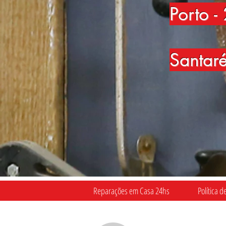
Porto
-
Santar
Reparações em Casa 24hs
Política d