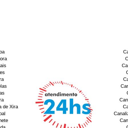
oa
Ca
ora
C
ais
Ca
res
ra
Ca
las
Can
as
ra
Can
 de Xira
Ca
bal
Canali
hete
Can
ada