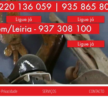
220 136 059 | 935 865 8
Ligue já
Ligue já
ém/Leiria - 937 308 100
Ligue já
e Privacidade
SERVIÇOS
CONTACTO