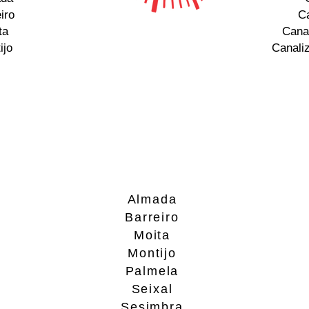
iro
Ca
ta
Cana
ijo
Canali
Almada
Barreiro
Moita
Montijo
Palmela
Seixal
Sesimbra