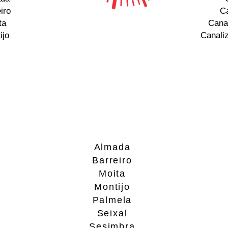
iro
Ca
ta
Cana
ijo
Canali
Almada
Barreiro
Moita
Montijo
Palmela
Seixal
Sesimbra