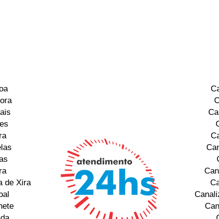
oa
Ca
ora
C
ais
Ca
res
ra
Ca
las
Can
as
ra
Can
 de Xira
Ca
bal
Canali
hete
Can
ada