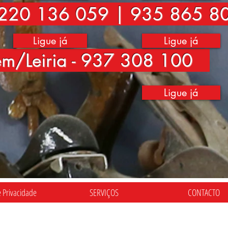
220 136 059 | 935 865 8
Ligue já
Ligue já
ém/Leiria - 937 308 100
Ligue já
e Privacidade
SERVIÇOS
CONTACTO