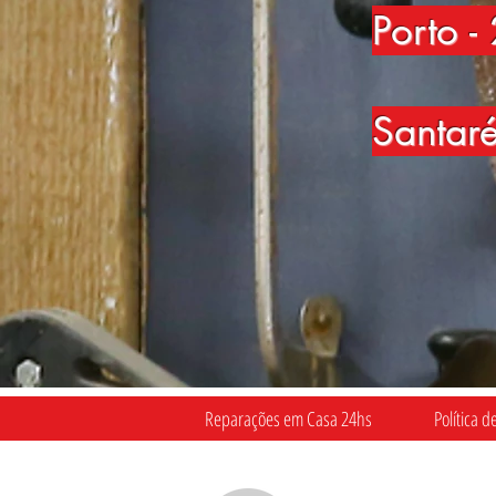
Porto
-
Santar
Reparações em Casa 24hs
Política d