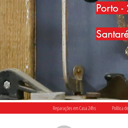
Porto
-
Santar
Reparações em Casa 24hs
Política d