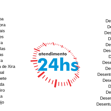
oa
De
ora
D
ais
Des
es
D
ra
De
las
Des
as
D
ra
Dese
 de Xira
De
bal
Desent
hete
Dese
da
D
iro
De
ta
Desen
jo
Desentu