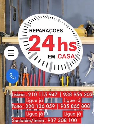
Lisboa
-
210 115 947
|
938 956 203
Ligue já
Ligue já
Porto
-
220 136 059
|
935 865 808
Ligue já
Ligue já
Santarém/Leiria -
937 308 100