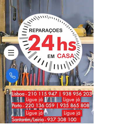
Lisboa
-
210 115 947
|
938 956 203
Ligue já
Ligue já
Porto
-
220 136 059
|
935 865 808
Ligue já
Ligue já
Santarém/Leiria -
937 308 100