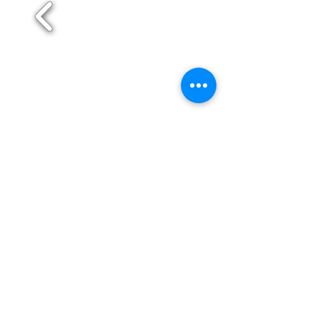
Maia
Matosinhos
Paredes
Póvoa de Varzim
Santo Tirso