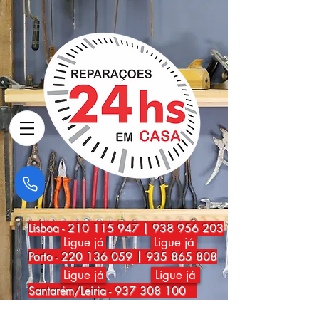
Lisboa
-
210 115 947
|
938 956 203
Ligue já
Ligue já
Porto
-
220 136 059
|
935 865 808
Ligue já
Ligue já
Santarém/Leiria -
937 308 100