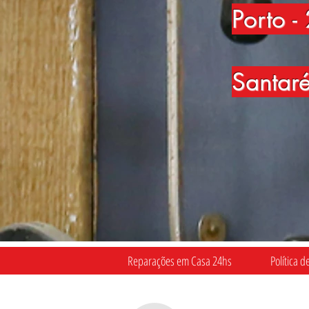
Porto
-
Santar
Reparações em Casa 24hs
Política d