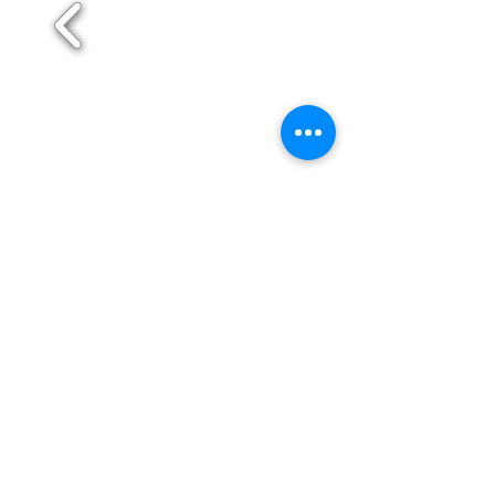
Maia
Matosinhos
Paredes
Póvoa de Varzim
Santo Tirso