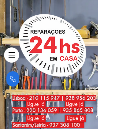
Lisboa
-
210 115 947
|
938 956 203
Ligue já
Ligue já
Porto
-
220 136 059
|
935 865 808
Ligue já
Ligue já
Santarém/Leiria -
937 308 100