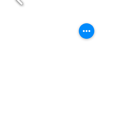
Maia
Matosinhos
Paredes
Póvoa de Varzim
Santo Tirso
Trofa