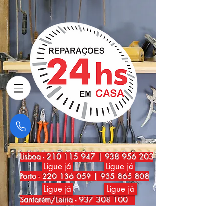
Lisboa
-
210 115 947
|
938 956 203
Ligue já
Ligue já
Porto
-
220 136 059
|
935 865 808
Ligue já
Ligue já
Santarém/Leiria -
937 308 100