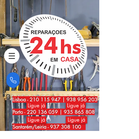
Lisboa
-
210 115 947
|
938 956 203
Ligue já
Ligue já
Porto
-
220 136 059
|
935 865 808
Ligue já
Ligue já
Santarém/Leiria -
937 308 100