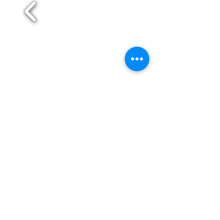
Maia
Matosinhos
Paredes
Póvoa de Varzim
Santo Tirso