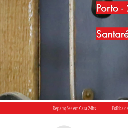
Porto
-
Santar
Reparações em Casa 24hs
Política d