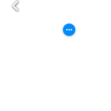
Maia
Matosinhos
Paredes
Póvoa de Varzim
Santo Tirso