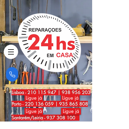
Lisboa
-
210 115 947
|
938 956 203
Ligue já
Ligue já
Porto
-
220 136 059
|
935 865 808
Ligue já
Ligue já
Santarém/Leiria -
937 308 100