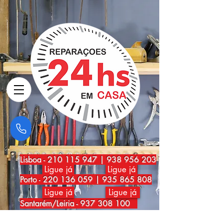
Lisboa
-
210 115 947
|
938 956 203
Ligue já
Ligue já
Porto
-
220 136 059
|
935 865 808
Ligue já
Ligue já
Santarém/Leiria -
937 308 100