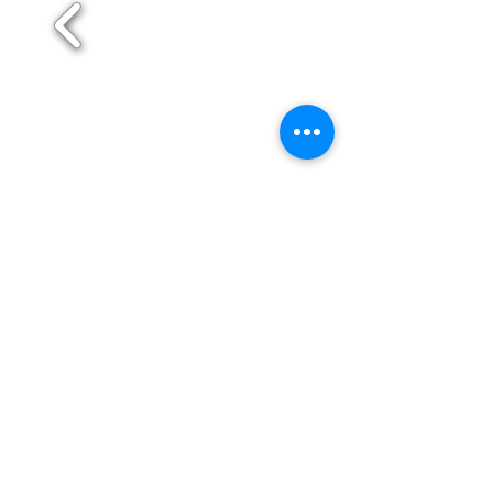
Maia
Matosinhos
Paredes
Póvoa de Varzim
Santo Tirso