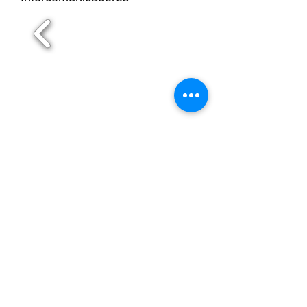
Maia
Matosinhos
Paredes
Póvoa de Varzim