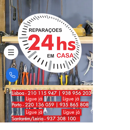
Lisboa
-
210 115 947
|
938 956 203
Ligue já
Ligue já
Porto
-
220 136 059
|
935 865 808
Ligue já
Ligue já
Santarém/Leiria -
937 308 100