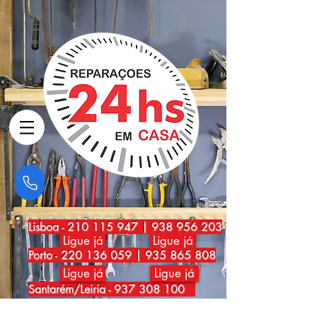
Lisboa
-
210 115 947
|
938 956 203
Ligue já
Ligue já
Porto
-
220 136 059
|
935 865 808
Ligue já
Ligue já
Santarém/Leiria -
937 308 100