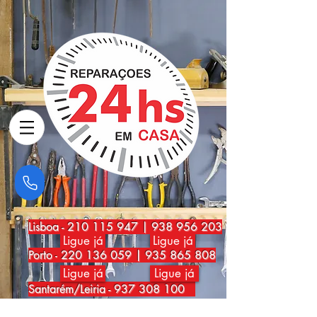
Lisboa
-
210 115 947
|
938 956 203
Ligue já
Ligue já
Porto
-
220 136 059
|
935 865 808
Ligue já
Ligue já
Santarém/Leiria -
937 308 100