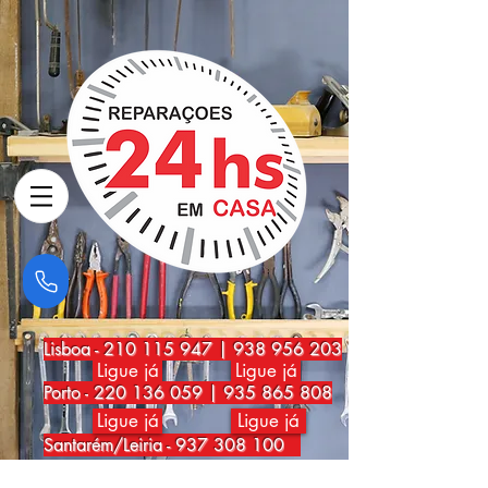
Lisboa
-
210 115 947
|
938 956 203
Ligue já
Ligue já
Porto
-
220 136 059
|
935 865 808
Ligue já
Ligue já
Santarém/Leiria -
937 308 100