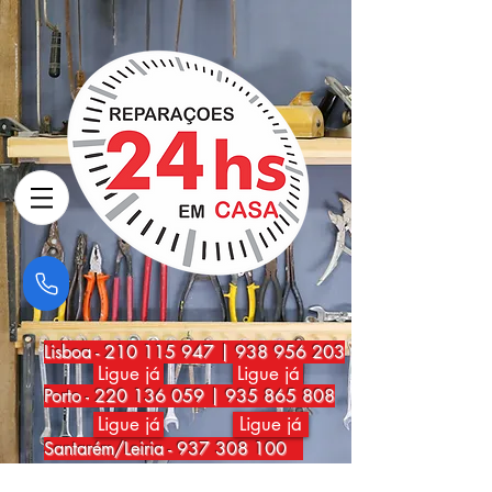
Lisboa
-
210 115 947
|
938 956 203
Ligue já
Ligue já
Porto
-
220 136 059
|
935 865 808
Ligue já
Ligue já
Santarém/Leiria -
937 308 100