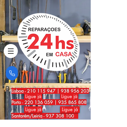
Lisboa
-
210 115 947
|
938 956 203
Ligue já
Ligue já
Porto
-
220 136 059
|
935 865 808
Ligue já
Ligue já
Santarém/Leiria -
937 308 100