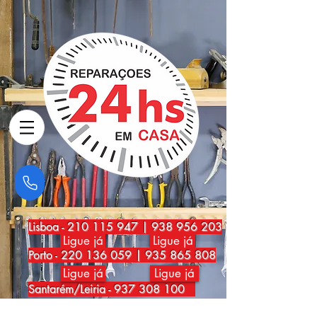
Lisboa
-
210 115 947
|
938 956 203
Ligue já
Ligue já
Porto
-
220 136 059
|
935 865 808
Ligue já
Ligue já
Santarém/Leiria -
937 308 100