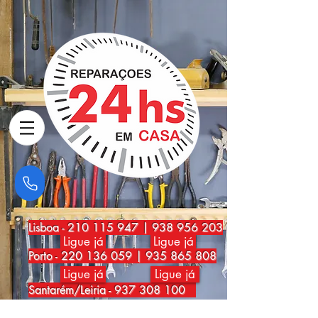
Lisboa
-
210 115 947
|
938 956 203
Ligue já
Ligue já
Porto
-
220 136 059
|
935 865 808
Ligue já
Ligue já
Santarém/Leiria -
937 308 100