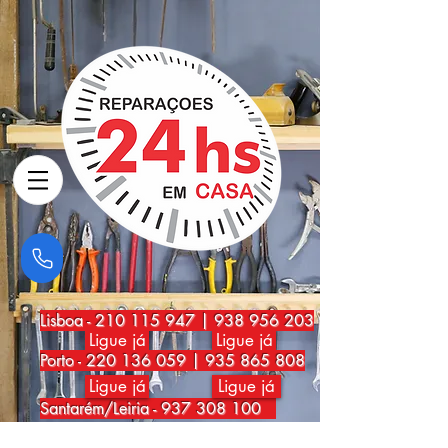
Lisboa
-
210 115 947
|
938 956 203
Ligue já
Ligue já
Porto
-
220 136 059
|
935 865 808
Ligue já
Ligue já
Santarém/Leiria -
937 308 100