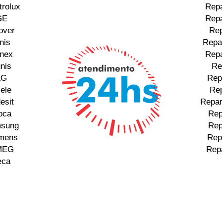
trolux
Repa
GE
Repa
over
Rep
nis
Repa
unex
Repa
nis
Re
LG
Rep
ele
Rep
esit
Repar
oca
Rep
msung
Rep
emens
Rep
SMEG
Rep
eca