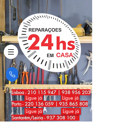
Lisboa
-
210 115 947
|
938 956 203
Ligue já
Ligue já
Porto
-
220 136 059
|
935 865 808
Ligue já
Ligue já
Santarém/Leiria -
937 308 100