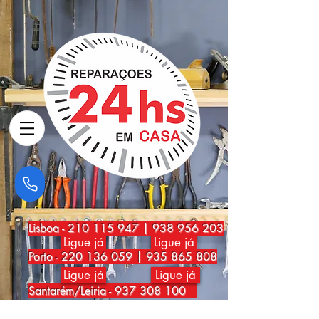
Lisboa
-
210 115 947
|
938 956 203
Ligue já
Ligue já
Porto
-
220 136 059
|
935 865 808
Ligue já
Ligue já
Santarém/Leiria -
937 308 100