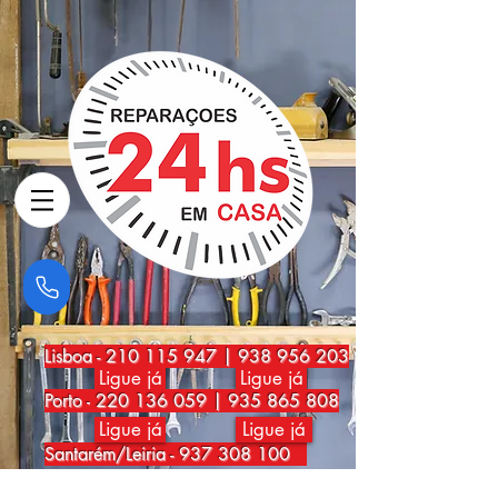
Lisboa
-
210 115 947
|
938 956 203
Ligue já
Ligue já
Porto
-
220 136 059
|
935 865 808
Ligue já
Ligue já
Santarém/Leiria -
937 308 100