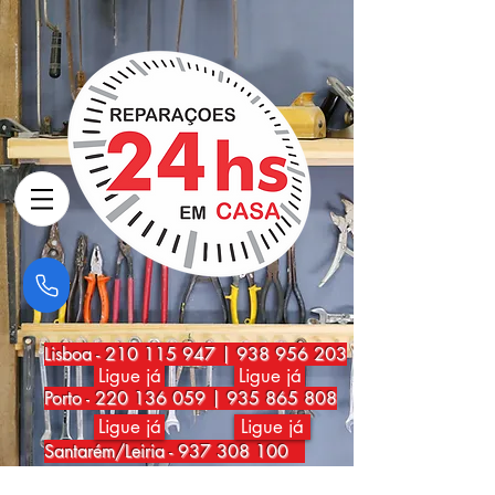
Lisboa
-
210 115 947
|
938 956 203
Ligue já
Ligue já
Porto
-
220 136 059
|
935 865 808
Ligue já
Ligue já
Santarém/Leiria -
937 308 100