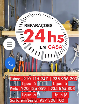
Lisboa
-
210 115 947
|
938 956 203
Ligue já
Ligue já
Porto
-
220 136 059
|
935 865 808
Ligue já
Ligue já
Santarém/Leiria -
937 308 100